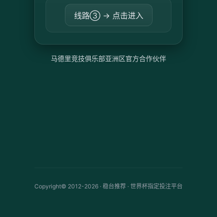
线路③ → 点击进入
马德里竞技俱乐部亚洲区官方合作伙伴
Copyright© 2012-2026 · 稳台推荐 · 世界杯指定投注平台